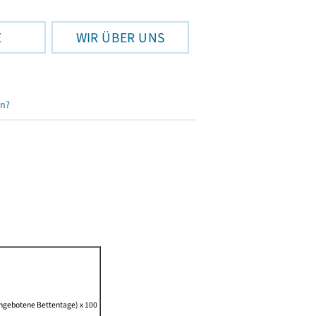
E
WIR ÜBER UNS
en?
angebotene Bettentage) x 100