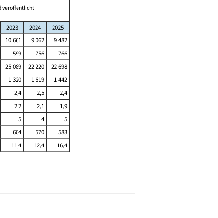
 veröffentlicht
2023
2024
2025
10 661
9 062
9 482
599
756
766
25 089
22 220
22 698
1 320
1 619
1 442
2,4
2,5
2,4
2,2
2,1
1,9
5
4
5
604
570
583
11,4
12,4
16,4