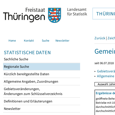
THÜRIN
Zurück
|
Zeic
Home
Kontakt
Suche
Newsletter
Gemein
STATISTISCHE DATEN
Sachliche Suche
seit 06.07.2018
Regionale Suche
▸
Gebietsver
Kürzlich bereitgestellte Daten
▸
Allgemeine
Allgemeine Angaben, Zuordnungen
Gebietsveränderungen,
Ergebnisse d
Änderungen zum Schlüsselverzeichnis
geöffnete Beher
Definitionen und Erläuterungen
Betriebe mit 1
durchschnittli
Newsletter
durchschnittli