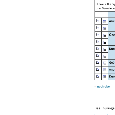
Hinweis: Die Er
bzw. Gemeinden
Ank
Übe
Dur
Geöf
Ange
Durc
▴
nach oben
Das Thüringer