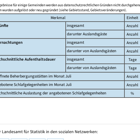
gebnisse für einige Gemeinden werden aus datenschutzrechtlichen Gründen nicht durchgehend
 wurden aufgelöst oder neu gegründet (siehe Gebietsstand, Gebietsveränderungen).
Merkmal
Einheit
ünfte
insgesamt
Anzahl
darunter Auslandsgäste
Anzahl
rnachtungen
insgesamt
Anzahl
darunter von Auslandsgästen
Anzahl
chschnittliche Aufenthaltsdauer
insgesamt
Tage
darunter von Auslandsgästen
Tage
fnete Beherbergungsstätten im Monat Juli
Anzahl
botene Schlafgelegenheiten im Monat Juli
Anzahl
hschnittliche Auslastung der angebotenen Schlafgelegenheiten
%
 Landesamt für Statistik in den sozialen Netzwerken: