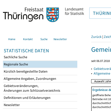
THÜRIN
Zurück
|
Zeic
Home
Kontakt
Suche
Newsletter
Gemein
STATISTISCHE DATEN
Sachliche Suche
seit 06.07.2018
Regionale Suche
▸
Gebietsver
Kürzlich bereitgestellte Daten
▸
Allgemeine
Allgemeine Angaben, Zuordnungen
Gebietsveränderungen,
Ergebnisse d
Änderungen zum Schlüsselverzeichnis
geöffnete Beher
Definitionen und Erläuterungen
Betriebe mit 1
durchschnittli
Newsletter
durchschnittli