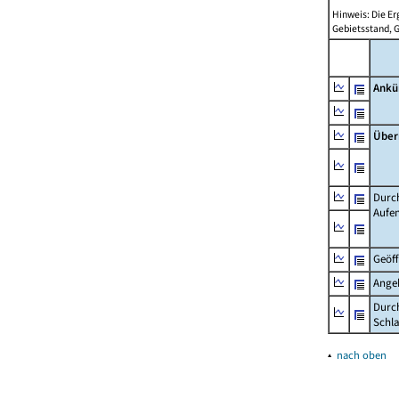
Hinweis: Die E
Gebietsstand, 
Ankü
Über
Durch
Aufe
Geöf
Ange
Durch
Schla
▴
nach oben