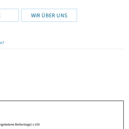
E
WIR ÜBER UNS
en?
angebotene Bettentage) x 100