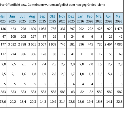
 veröffentlicht bzw. Gemeinden wurden aufgelöst oder neu gegründet (siehe
Mai
Jun
Jul
Aug
Sep
Okt
Nov
Dez
Jan
Feb
Mrz
Apr
Mai
2025
2025
2025
2025
2025
2025
2025
2025
2026
2026
2026
2026
2026
 136
1 423
1 298
1 600
1 035
756
337
297
202
222
423
920
1 478
47
105
208
197
67
29
6
24
6
6
8
29
42
 177
3 532
2 788
3 661
2 507
1 909
746
581
396
445
785
2 464
4 086
117
224
336
356
128
80
12
41
11
8
12
156
69
2,8
2,5
2,1
2,3
2,4
2,5
2,2
2,0
2,0
2,0
1,9
2,7
2,8
2,5
2,1
1,6
1,8
1,9
2,8
2,0
1,7
1,8
1,3
1,5
5,4
1,6
5
5
5
5
5
5
5
4
4
4
5
5
5
583
583
583
583
583
583
583
83
82
82
582
582
582
17,6
20,2
15,4
20,3
14,3
10,9
21,4
22,6
15,6
19,4
15,6
14,1
22,6