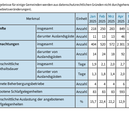
rgebnisse für einige Gemeinden werden aus datenschutzrechtlichen Gründen nicht durchgehend
Gebietsveränderungen).
Jan
Feb
Mrz
Apr
Merkmal
Einheit
2025
2025
2025
2025
nfte
insgesamt
Anzahl
218
250
283
849
1
darunter Auslandsgäste
Anzahl
11
13
13
46
nachtungen
insgesamt
Anzahl
404
520
572
2 301
3
darunter von
Anzahl
14
24
18
92
Auslandsgästen
schnittliche
insgesamt
Tage
1,9
2,1
2,0
2,7
nthaltsdauer
darunter von
Tage
1,3
1,8
1,4
2,0
Auslandsgästen
fnete Beherbergungsbetriebe
Anzahl
4
4
4
6
botene Schlafgelegenheiten
Anzahl
83
83
83
593
schnittliche Auslastung der angebotenen
%
15,7
22,4
22,2
12,9
fgelegenheiten