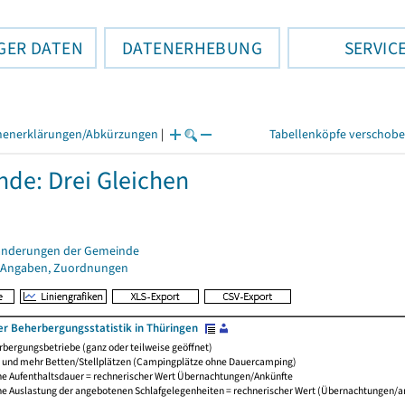
GER DATEN
DATENERHEBUNG
SERVIC
henerklärungen/Abkürzungen
|
Tabellenköpfe verschob
de: Drei Gleichen
änderungen der Gemeinde
 Angaben, Zuordnungen
er Beherbergungsstatistik in Thüringen
bergungsbetriebe (ganz oder teilweise geöffnet)
0 und mehr Betten/Stellplätzen (Campingplätze ohne Dauercamping)
che Aufenthaltsdauer = rechnerischer Wert Übernachtungen/Ankünfte
che Auslastung der angebotenen Schlafgelegenheiten = rechnerischer Wert (Übernachtungen/