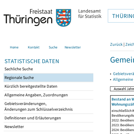
THÜRIN
Zurück
|
Zeic
Home
Kontakt
Suche
Newsletter
Gemein
STATISTISCHE DATEN
Sachliche Suche
▸
Gebietsver
Regionale Suche
▸
Allgemeine
Kürzlich bereitgestellte Daten
Allgemeine Angaben, Zuordnungen
Bestand an W
Gebietsveränderungen,
Wohnungszäh
Änderungen zum Schlüsselverzeichnis
einschließlich
Bevölkerungsfo
Definitionen und Erläuterungen
2022: Bevölker
2023: Bevölker
Newsletter
2024: Bevölker