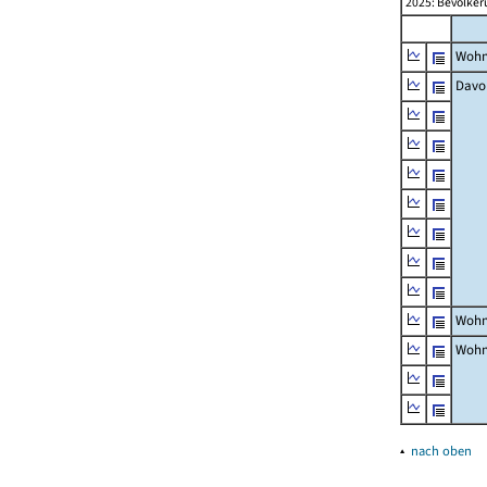
2025: Bevölker
Wohn
Davo
Wohn
Wohn
▴
nach oben