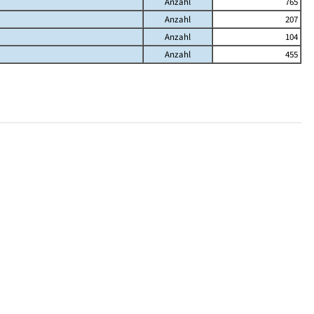
Anzahl
765
Anzahl
207
Anzahl
104
Anzahl
455