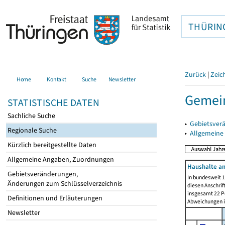
THÜRIN
Zurück
|
Zeic
Home
Kontakt
Suche
Newsletter
Gemein
STATISTISCHE DATEN
Sachliche Suche
▸
Gebietsver
Regionale Suche
▸
Allgemeine
Kürzlich bereitgestellte Daten
Allgemeine Angaben, Zuordnungen
Haushalte am
Gebietsveränderungen,
In bundesweit 1
Änderungen zum Schlüsselverzeichnis
diesen Anschrif
insgesamt 22 Pe
Definitionen und Erläuterungen
Abweichungen i
Newsletter