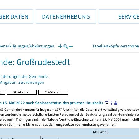
GER DATEN
DATENERHEBUNG
SERVIC
henerklärungen/Abkürzungen
|
Tabellenköpfe verschob
de: Großrudestedt
änderungen der Gemeinde
 Angaben, Zuordnungen
 15. Mai 2022 nach Seniorenstatus des privaten Haushalts
63 Gemeinden konnten für insgesamt 277 Anschriften die Daten nicht vollständig verarbeitet
ten werden die melderechtlich erfassten Personen bei der Bevölkerungszahl der Gemeinden be
rsonen in Thüringen sind in der Tabelle "Amtliche Einwohnerzahl am 15. Mai 2024 (nachrichtli
n den Summen erklären sich aus dem eingesetzten Geheimhaltungsverfahren.
Merkmal