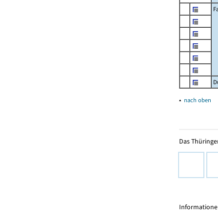
F
D
▴
nach oben
Das Thüringer
Informationen