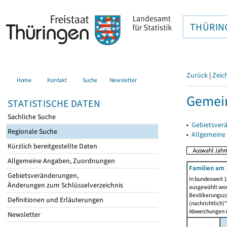
THÜRIN
Zurück
|
Zeic
Home
Kontakt
Suche
Newsletter
Gemein
STATISTISCHE DATEN
Sachliche Suche
▸
Gebietsver
Regionale Suche
▸
Allgemeine
Kürzlich bereitgestellte Daten
Allgemeine Angaben, Zuordnungen
Familien am 
Gebietsveränderungen,
In bundesweit 1
Änderungen zum Schlüsselverzeichnis
ausgewählt wor
Bevölkerungszah
Definitionen und Erläuterungen
(nachrichtlich)"
Abweichungen i
Newsletter