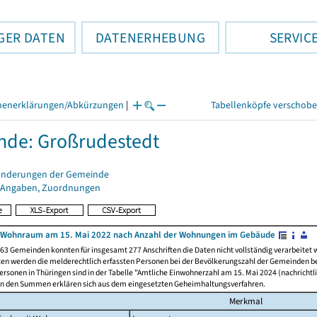
GER DATEN
DATENERHEBUNG
SERVIC
henerklärungen/Abkürzungen
|
Tabellenköpfe verschob
de: Großrudestedt
änderungen der Gemeinde
 Angaben, Zuordnungen
 Wohnraum am 15. Mai 2022 nach Anzahl der Wohnungen im Gebäude
63 Gemeinden konnten für insgesamt 277 Anschriften die Daten nicht vollständig verarbeitet
ten werden die melderechtlich erfassten Personen bei der Bevölkerungszahl der Gemeinden be
rsonen in Thüringen sind in der Tabelle "Amtliche Einwohnerzahl am 15. Mai 2024 (nachrichtli
n den Summen erklären sich aus dem eingesetzten Geheimhaltungsverfahren.
Merkmal