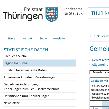
THÜRIN
Zurück
|
Zeic
Home
Kontakt
Suche
Newsletter
Gemein
STATISTISCHE DATEN
Sachliche Suche
▸
Gebietsver
Regionale Suche
▸
Allgemeine
Kürzlich bereitgestellte Daten
Allgemeine Angaben, Zuordnungen
Gebäude mit
Gebietsveränderungen,
In bundesweit 1
Änderungen zum Schlüsselverzeichnis
diesen Anschrif
insgesamt 22 Pe
Definitionen und Erläuterungen
Abweichungen i
Newsletter