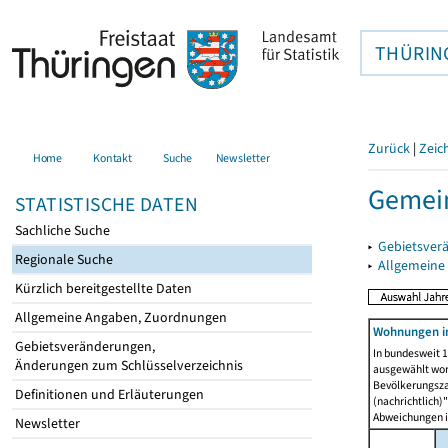
THÜRIN
Zurück
|
Zeic
Home
Kontakt
Suche
Newsletter
Gemein
STATISTISCHE DATEN
Sachliche Suche
▸
Gebietsver
Regionale Suche
▸
Allgemeine
Kürzlich bereitgestellte Daten
Allgemeine Angaben, Zuordnungen
Wohnungen in
Gebietsveränderungen,
In bundesweit 1
Änderungen zum Schlüsselverzeichnis
ausgewählt wor
Bevölkerungszah
Definitionen und Erläuterungen
(nachrichtlich)"
Abweichungen i
Newsletter