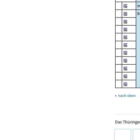
I
B
▴
nach oben
Das Thüringer