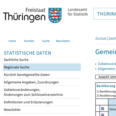
THÜRIN
Zurück
|
Zeic
Home
Kontakt
Suche
Newsletter
Gemei
STATISTISCHE DATEN
Sachliche Suche
▸
Gebietsver
Regionale Suche
▸
Allgemeine
Kürzlich bereitgestellte Daten
Allgemeine Angaben, Zuordnungen
Bevölkerung 
Gebietsveränderungen,
1) Bevölkerungs
Änderungen zum Schlüsselverzeichnis
2) Bevölkerungs
Definitionen und Erläuterungen
Zens
Newsletter