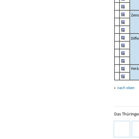
Zens
Diff
Verä
▴
nach oben
Das Thüringer