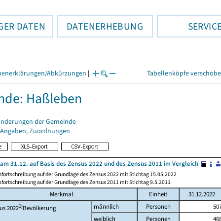
GER DATEN
DATENERHEBUNG
SERVIC
henerklärungen/Abkürzungen
|
Tabellenköpfe verschob
nde: Haßleben
änderungen der Gemeinde
 Angaben, Zuordnungen
am 31.12. auf Basis des Zensus 2022 und des Zensus 2011 im Vergleich
fortschreibung auf der Grundlage des Zensus 2022 mit Stichtag 15.05.2022
fortschreibung auf der Grundlage des Zensus 2011 mit Stichtag 9.5.2011
Merkmal
Einheit
31.12.2022
1)
männlich
Personen
50
us 2022
Bevölkerung
weiblich
Personen
46