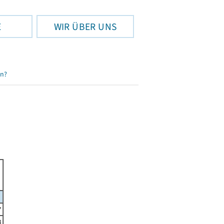
E
WIR ÜBER UNS
en?
7
8