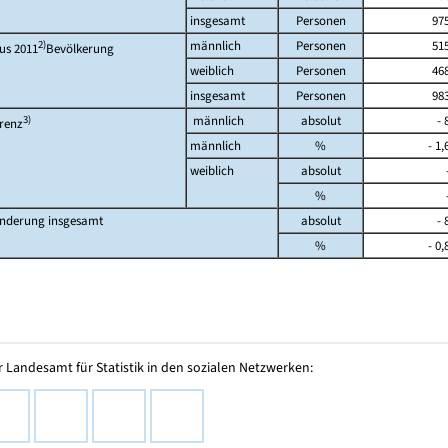
insgesamt
Personen
97
2)
männlich
Personen
51
us 2011
Bevölkerung
weiblich
Personen
46
insgesamt
Personen
98
3)
männlich
absolut
- 
erenz
männlich
%
- 1,
weiblich
absolut
%
nderung insgesamt
absolut
- 
%
- 0,
 Landesamt für Statistik in den sozialen Netzwerken: