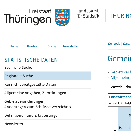
THÜRIN
Zurück
|
Zeic
Home
Kontakt
Suche
Newsletter
Gemein
STATISTISCHE DATEN
Sachliche Suche
▸
Gebietsver
Regionale Suche
▸
Allgemeine
Kürzlich bereitgestellte Daten
Allgemeine Angaben, Zuordnungen
Landwirtscha
Gebietsveränderungen,
einschl. Büffel
Änderungen zum Schlüsselverzeichnis
Definitionen und Erläuterungen
M
Newsletter
Haltun