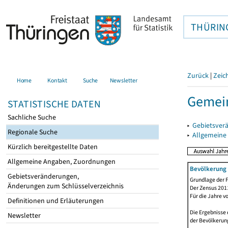
THÜRIN
Zurück
|
Zeic
Home
Kontakt
Suche
Newsletter
Gemein
STATISTISCHE DATEN
Sachliche Suche
▸
Gebietsver
Regionale Suche
▸
Allgemeine
Kürzlich bereitgestellte Daten
Allgemeine Angaben, Zuordnungen
Bevölkerung 
Gebietsveränderungen,
Grundlage der F
Änderungen zum Schlüsselverzeichnis
Der Zensus 2011
Für die Jahre v
Definitionen und Erläuterungen
Die Ergebnisse 
Newsletter
der Bevölkerung