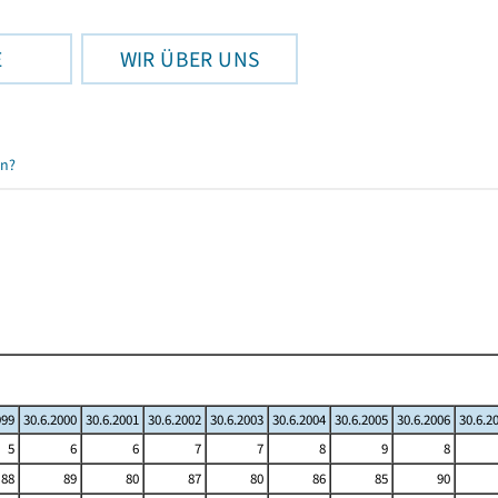
E
WIR ÜBER UNS
en?
999
30.6.2000
30.6.2001
30.6.2002
30.6.2003
30.6.2004
30.6.2005
30.6.2006
30.6.2
5
6
6
7
7
8
9
8
88
89
80
87
80
86
85
90