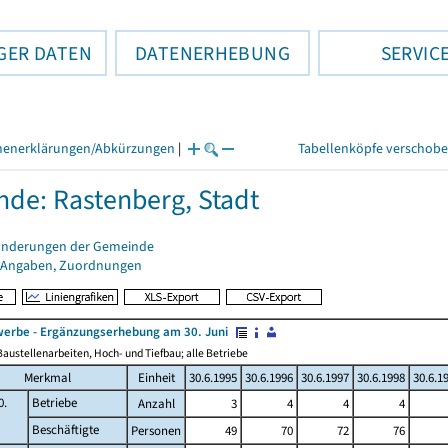
GER DATEN
DATENERHEBUNG
SERVIC
henerklärungen/Abkürzungen
|
Tabellenköpfe verschob
de: Rastenberg, Stadt
änderungen der Gemeinde
 Angaben, Zuordnungen
erbe - Ergänzungserhebung am 30. Juni
austellenarbeiten, Hoch- und Tiefbau; alle Betriebe
Merkmal
Einheit
30.6.1995
30.6.1996
30.6.1997
30.6.1998
30.6.1
0.
Betriebe
Anzahl
3
4
4
4
Beschäftigte
Personen
49
70
72
76