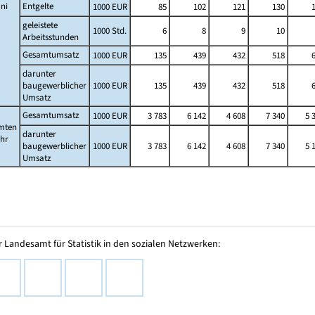
ni
Entgelte
1000 EUR
85
102
121
130
geleistete
1000 Std.
6
8
9
10
Arbeitsstunden
Gesamtumsatz
1000 EUR
135
439
432
518
darunter
baugewerblicher
1000 EUR
135
439
432
518
Umsatz
Gesamtumsatz
1000 EUR
3 783
6 142
4 608
7 340
5 
mten
darunter
ahr
baugewerblicher
1000 EUR
3 783
6 142
4 608
7 340
5 
Umsatz
 Landesamt für Statistik in den sozialen Netzwerken: