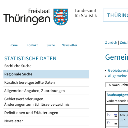
THÜRIN
Zurück
|
Zeic
Home
Kontakt
Suche
Newsletter
Gemein
STATISTISCHE DATEN
Sachliche Suche
▸
Gebietsver
Regionale Suche
▸
Allgemeine
Kürzlich bereitgestellte Daten
Allgemeine Angaben, Zuordnungen
Bauhauptgew
Gebietsveränderungen,
Vorbereitende B
Änderungen zum Schlüsselverzeichnis
Definitionen und Erläuterungen
Am 3
Juni
Newsletter