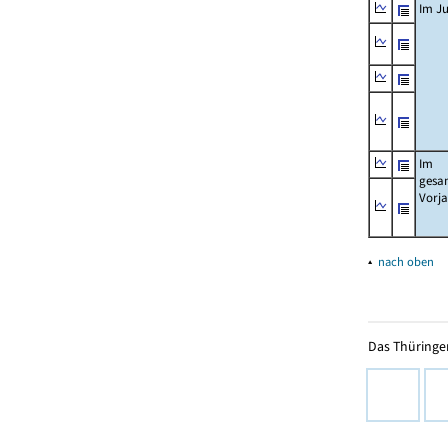
Im Ju
Im
gesa
Vorj
▴
nach oben
Das Thüringer