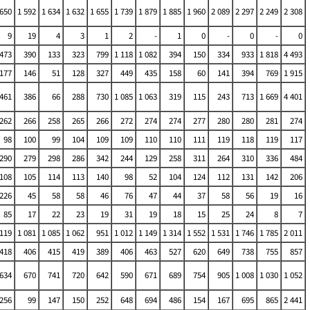
 650
1 592
1 634
1 632
1 655
1 739
1 879
1 885
1 960
2 089
2 297
2 249
2 308
9
19
4
3
1
2
-
1
0
-
0
-
0
473
390
133
323
799
1 118
1 082
394
150
334
933
1 818
4 493
177
146
51
128
327
449
435
158
60
141
394
769
1 915
461
386
66
288
730
1 085
1 063
319
115
243
713
1 669
4 401
262
266
258
265
266
272
274
274
277
280
280
281
274
98
100
99
104
109
109
110
110
111
119
118
119
117
290
279
298
286
342
244
129
258
311
264
310
336
484
108
105
114
113
140
98
52
104
124
112
131
142
206
226
45
58
58
46
76
47
44
37
58
56
19
16
85
17
22
23
19
31
19
18
15
25
24
8
7
 119
1 081
1 085
1 062
951
1 012
1 149
1 314
1 552
1 531
1 746
1 785
2 011
418
406
415
419
389
406
463
527
620
649
738
755
857
634
670
741
720
642
590
671
689
754
905
1 008
1 030
1 052
256
99
147
150
252
648
694
486
154
167
695
865
2 441