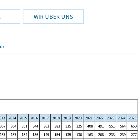
E
WIR ÜBER UNS
en?
013
2014
2015
2016
2017
2018
2019
2020
2021
2022
2023
2024
2025
367
364
351
344
363
383
335
325
408
491
551
564
650
137
137
134
136
149
154
135
130
163
208
233
239
277