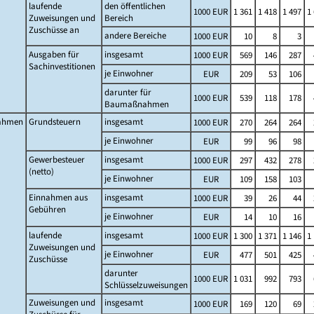
laufende
den öffentlichen
1000 EUR
1 361
1 418
1 497
1
Zuweisungen und
Bereich
Zuschüsse an
andere Bereiche
1000 EUR
10
8
3
Ausgaben für
insgesamt
1000 EUR
569
146
287
Sachinvestitionen
je Einwohner
EUR
209
53
106
darunter für
1000 EUR
539
118
178
Baumaßnahmen
ahmen
Grundsteuern
insgesamt
1000 EUR
270
264
264
je Einwohner
EUR
99
96
98
Gewerbesteuer
insgesamt
1000 EUR
297
432
278
(netto)
je Einwohner
EUR
109
158
103
Einnahmen aus
insgesamt
1000 EUR
39
26
44
Gebühren
je Einwohner
EUR
14
10
16
laufende
insgesamt
1000 EUR
1 300
1 371
1 146
1
Zuweisungen und
je Einwohner
EUR
477
501
425
Zuschüsse
darunter
1000 EUR
1 031
992
793
Schlüsselzuweisungen
Zuweisungen und
insgesamt
1000 EUR
169
120
69