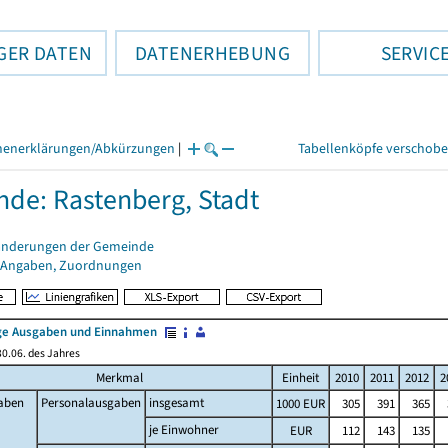
GER DATEN
DATENERHEBUNG
SERVIC
henerklärungen/Abkürzungen
|
Tabellenköpfe verschob
de: Rastenberg, Stadt
änderungen der Gemeinde
 Angaben, Zuordnungen
e Ausgaben und Einnahmen
0.06. des Jahres
Merkmal
Einheit
2010
2011
2012
2
aben
Personalausgaben
insgesamt
1000 EUR
305
391
365
je Einwohner
EUR
112
143
135