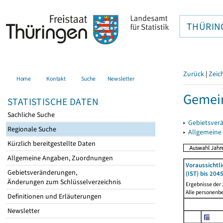
THÜRIN
Zurück
|
Zeic
Home
Kontakt
Suche
Newsletter
Gemein
STATISTISCHE DATEN
Sachliche Suche
▸
Gebietsver
Regionale Suche
▸
Allgemeine
Kürzlich bereitgestellte Daten
Allgemeine Angaben, Zuordnungen
Voraussichtl
Gebietsveränderungen,
(IST) bis 204
Änderungen zum Schlüsselverzeichnis
Ergebnisse der
Alle personenb
Definitionen und Erläuterungen
Newsletter