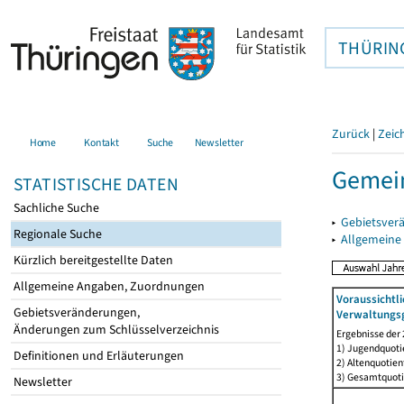
THÜRIN
Zurück
|
Zeic
Home
Kontakt
Suche
Newsletter
Gemein
STATISTISCHE DATEN
Sachliche Suche
▸
Gebietsver
Regionale Suche
▸
Allgemeine
Kürzlich bereitgestellte Daten
Allgemeine Angaben, Zuordnungen
Voraussichtl
Gebietsveränderungen,
Verwaltungsg
Änderungen zum Schlüsselverzeichnis
Ergebnisse der
1) Jugendquotie
Definitionen und Erläuterungen
2) Altenquotien
3) Gesamtquoti
Newsletter