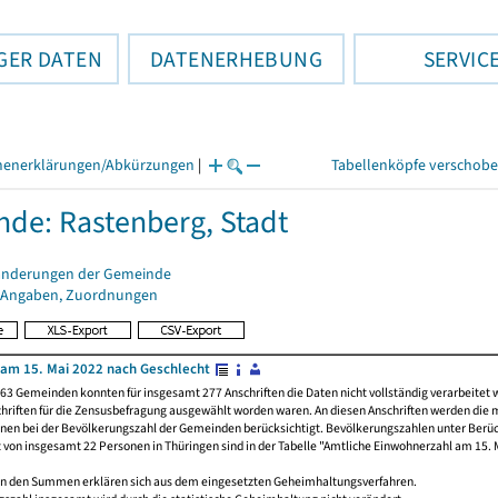
GER DATEN
DATENERHEBUNG
SERVIC
henerklärungen/Abkürzungen
|
Tabellenköpfe verschob
de: Rastenberg, Stadt
änderungen der Gemeinde
 Angaben, Zuordnungen
am 15. Mai 2022 nach Geschlecht
63 Gemeinden konnten für insgesamt 277 Anschriften die Daten nicht vollständig verarbeitet 
hriften für die Zensusbefragung ausgewählt worden waren. An diesen Anschriften werden die 
onen bei der Bevölkerungszahl der Gemeinden berücksichtigt. Bevölkerungszahlen unter Berü
z von insgesamt 22 Personen in Thüringen sind in der Tabelle "Amtliche Einwohnerzahl am 15. 
n den Summen erklären sich aus dem eingesetzten Geheimhaltungsverfahren.