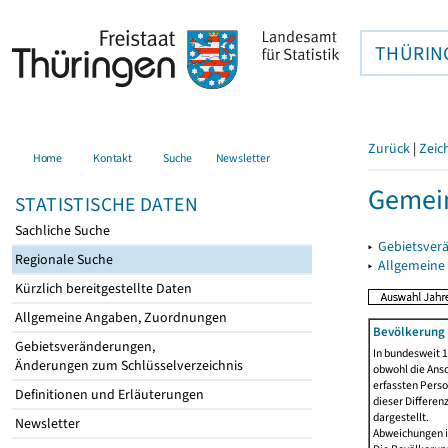
THÜRIN
Zurück
|
Zeic
Home
Kontakt
Suche
Newsletter
Gemein
STATISTISCHE DATEN
Sachliche Suche
▸
Gebietsver
Regionale Suche
▸
Allgemeine
Kürzlich bereitgestellte Daten
Allgemeine Angaben, Zuordnungen
Bevölkerung 
Gebietsveränderungen,
In bundesweit 1
Änderungen zum Schlüsselverzeichnis
obwohl die Ansc
erfassten Pers
Definitionen und Erläuterungen
dieser Differen
dargestellt.
Newsletter
Abweichungen i