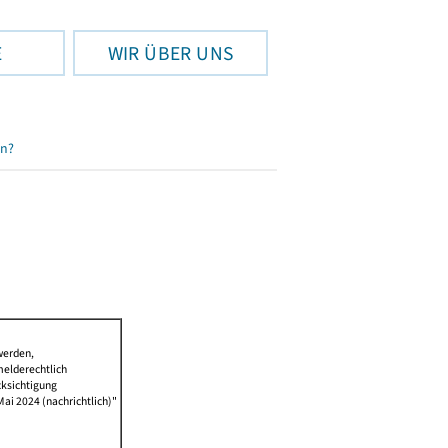
E
WIR ÜBER UNS
en?
werden,
melderechtlich
cksichtigung
Mai 2024 (nachrichtlich)"