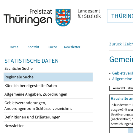
THÜRIN
Zurück
|
Zeic
Home
Kontakt
Suche
Newsletter
Gemein
STATISTISCHE DATEN
Sachliche Suche
▸
Gebietsver
Regionale Suche
▸
Allgemeine
Kürzlich bereitgestellte Daten
Allgemeine Angaben, Zuordnungen
Haushalte am
Gebietsveränderungen,
In bundesweit 1
Änderungen zum Schlüsselverzeichnis
ausgewählt wor
Bevölkerungszah
Definitionen und Erläuterungen
(nachrichtlich)"
Abweichungen i
Newsletter