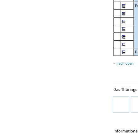
F
D
▴
nach oben
Das Thüringer
Informationen