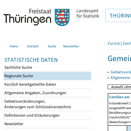
THÜRIN
Zurück
|
Zeic
Home
Kontakt
Suche
Newsletter
Gemein
STATISTISCHE DATEN
Sachliche Suche
▸
Gebietsver
Regionale Suche
▸
Allgemeine
Kürzlich bereitgestellte Daten
Allgemeine Angaben, Zuordnungen
Familien am 
Gebietsveränderungen,
In bundesweit 1
Änderungen zum Schlüsselverzeichnis
ausgewählt wor
Bevölkerungszah
Definitionen und Erläuterungen
(nachrichtlich)"
Abweichungen i
Newsletter