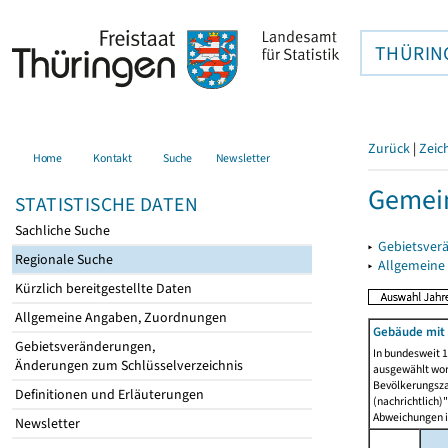
THÜRIN
Zurück
|
Zeic
Home
Kontakt
Suche
Newsletter
Gemein
STATISTISCHE DATEN
Sachliche Suche
▸
Gebietsver
Regionale Suche
▸
Allgemeine
Kürzlich bereitgestellte Daten
Allgemeine Angaben, Zuordnungen
Gebäude mit
Gebietsveränderungen,
In bundesweit 1
Änderungen zum Schlüsselverzeichnis
ausgewählt wor
Bevölkerungszah
Definitionen und Erläuterungen
(nachrichtlich)"
Abweichungen i
Newsletter