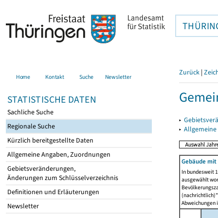
THÜRIN
Zurück
|
Zeic
Home
Kontakt
Suche
Newsletter
Gemein
STATISTISCHE DATEN
Sachliche Suche
▸
Gebietsver
Regionale Suche
▸
Allgemeine
Kürzlich bereitgestellte Daten
Allgemeine Angaben, Zuordnungen
Gebäude mit 
Gebietsveränderungen,
In bundesweit 1
Änderungen zum Schlüsselverzeichnis
ausgewählt wor
Bevölkerungszah
Definitionen und Erläuterungen
(nachrichtlich)"
Abweichungen i
Newsletter