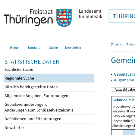
THÜRIN
Zurück
|
Zeic
Home
Kontakt
Suche
Newsletter
Gemein
STATISTISCHE DATEN
Sachliche Suche
▸
Gebietsver
Regionale Suche
▸
Allgemeine
Kürzlich bereitgestellte Daten
Allgemeine Angaben, Zuordnungen
Gebäude mit
Gebietsveränderungen,
In bundesweit 1
Änderungen zum Schlüsselverzeichnis
ausgewählt wor
Bevölkerungszah
Definitionen und Erläuterungen
(nachrichtlich)"
Abweichungen i
Newsletter