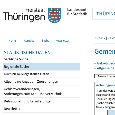
THÜRIN
Zurück
|
Zeic
Home
Kontakt
Suche
Newsletter
Gemein
STATISTISCHE DATEN
Sachliche Suche
▸
Gebietsver
Regionale Suche
▸
Allgemeine
Kürzlich bereitgestellte Daten
Allgemeine Angaben, Zuordnungen
Wohnungen i
Gebietsveränderungen,
In bundesweit 1
Änderungen zum Schlüsselverzeichnis
ausgewählt wor
Bevölkerungszah
Definitionen und Erläuterungen
(nachrichtlich)"
Abweichungen i
Newsletter