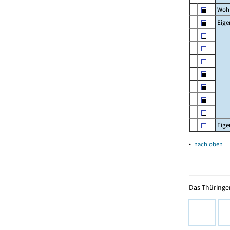
Woh
Eig
Eig
▴
nach oben
Das Thüringer