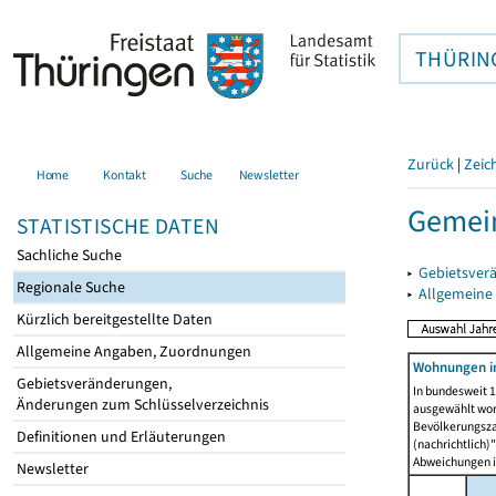
THÜRIN
Zurück
|
Zeic
Home
Kontakt
Suche
Newsletter
Gemein
STATISTISCHE DATEN
Sachliche Suche
▸
Gebietsver
Regionale Suche
▸
Allgemeine
Kürzlich bereitgestellte Daten
Allgemeine Angaben, Zuordnungen
Wohnungen i
Gebietsveränderungen,
In bundesweit 1
Änderungen zum Schlüsselverzeichnis
ausgewählt wor
Bevölkerungszah
Definitionen und Erläuterungen
(nachrichtlich)"
Abweichungen i
Newsletter