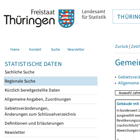
THÜRIN
Zurück
|
Zeic
Home
Kontakt
Suche
Newsletter
Gemein
STATISTISCHE DATEN
Sachliche Suche
▸
Gebietsver
Regionale Suche
▸
Allgemeine
Kürzlich bereitgestellte Daten
Allgemeine Angaben, Zuordnungen
Gebäude mit
Gebietsveränderungen,
In bundesweit 1
Änderungen zum Schlüsselverzeichnis
ausgewählt wor
Bevölkerungszah
Definitionen und Erläuterungen
(nachrichtlich)"
Abweichungen i
Newsletter
1)