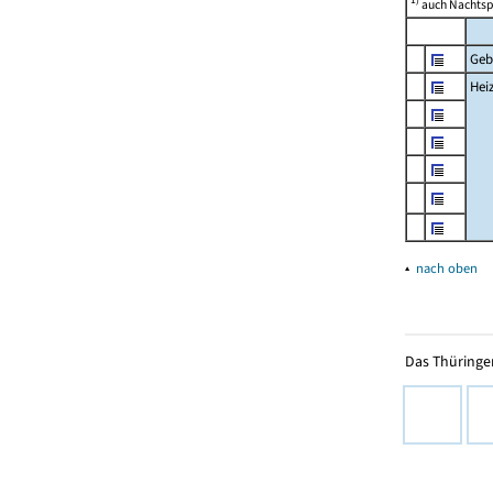
auch Nachtsp
Geb
Hei
▴
nach oben
Das Thüringer