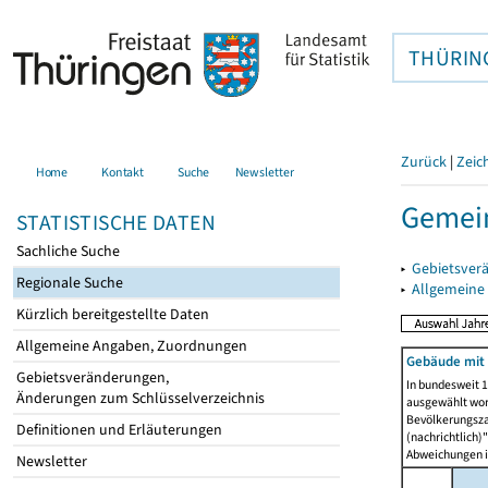
THÜRIN
Zurück
|
Zeic
Home
Kontakt
Suche
Newsletter
Gemein
STATISTISCHE DATEN
Sachliche Suche
▸
Gebietsver
Regionale Suche
▸
Allgemeine
Kürzlich bereitgestellte Daten
Allgemeine Angaben, Zuordnungen
Gebäude mit
Gebietsveränderungen,
In bundesweit 1
Änderungen zum Schlüsselverzeichnis
ausgewählt wor
Bevölkerungszah
Definitionen und Erläuterungen
(nachrichtlich)"
Abweichungen i
Newsletter