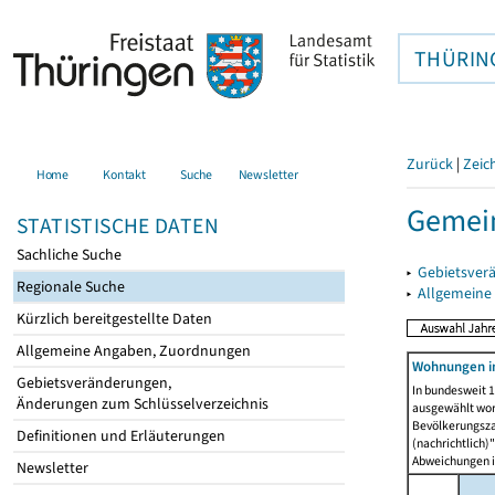
THÜRIN
Zurück
|
Zeic
Home
Kontakt
Suche
Newsletter
Gemein
STATISTISCHE DATEN
Sachliche Suche
▸
Gebietsver
Regionale Suche
▸
Allgemeine
Kürzlich bereitgestellte Daten
Allgemeine Angaben, Zuordnungen
Wohnungen i
Gebietsveränderungen,
In bundesweit 1
Änderungen zum Schlüsselverzeichnis
ausgewählt wor
Bevölkerungszah
Definitionen und Erläuterungen
(nachrichtlich)"
Abweichungen i
Newsletter