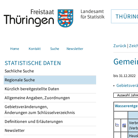
THÜRIN
Zurück
|
Zeic
Home
Kontakt
Suche
Newsletter
Gemein
STATISTISCHE DATEN
Sachliche Suche
bis 31.12.2022
Regionale Suche
▸
Gebietsver
Kürzlich bereitgestellte Daten
Allgemeine Angaben, Zuordnungen
Wasserentge
Gebietsveränderungen,
Änderungen zum Schlüsselverzeichnis
Definitionen und Erläuterungen
Verb
(Verb
Newsletter
Haush