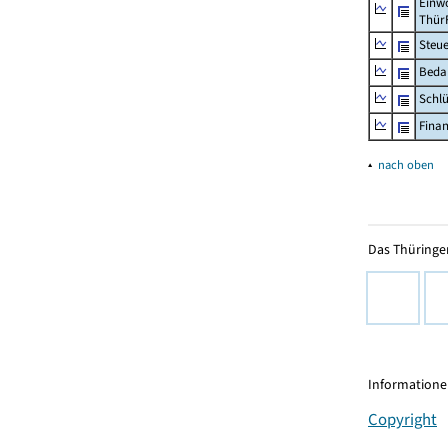
Einwo
Thür
Steu
Beda
Schl
Fina
▴
nach oben
Das Thüringer
Informationen
Copyright