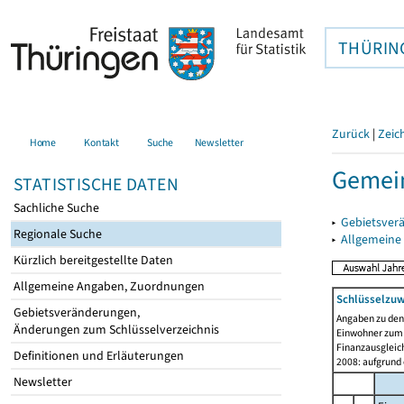
THÜRIN
Zurück
|
Zeic
Home
Kontakt
Suche
Newsletter
Gemei
STATISTISCHE DATEN
Sachliche Suche
▸
Gebietsver
Regionale Suche
▸
Allgemeine
Kürzlich bereitgestellte Daten
Allgemeine Angaben, Zuordnungen
Schlüsselzu
Gebietsveränderungen,
Angaben zu de
Änderungen zum Schlüsselverzeichnis
Einwohner zum 
Finanzausgleich
Definitionen und Erläuterungen
2008: aufgrund
Newsletter