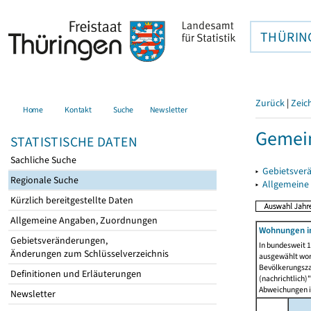
THÜRIN
Zurück
|
Zeic
Home
Kontakt
Suche
Newsletter
Gemei
STATISTISCHE DATEN
Sachliche Suche
▸
Gebietsver
Regionale Suche
▸
Allgemeine
Kürzlich bereitgestellte Daten
Allgemeine Angaben, Zuordnungen
Wohnungen i
Gebietsveränderungen,
In bundesweit 1
Änderungen zum Schlüsselverzeichnis
ausgewählt wor
Bevölkerungszah
Definitionen und Erläuterungen
(nachrichtlich)"
Abweichungen i
Newsletter