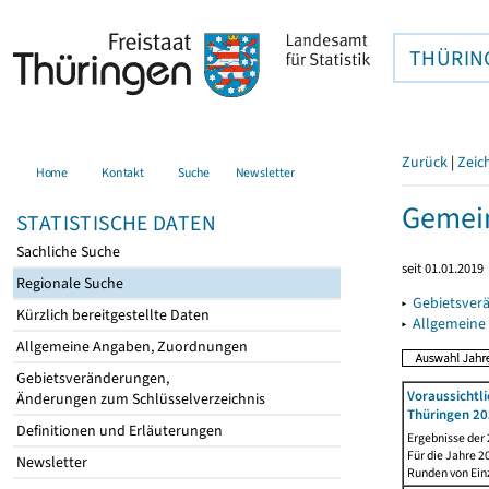
THÜRIN
Zurück
|
Zeic
Home
Kontakt
Suche
Newsletter
Gemein
STATISTISCHE DATEN
Sachliche Suche
seit 01.01.2019
Regionale Suche
▸
Gebietsver
Kürzlich bereitgestellte Daten
▸
Allgemeine
Allgemeine Angaben, Zuordnungen
Gebietsveränderungen,
Voraussichtl
Änderungen zum Schlüsselverzeichnis
Thüringen 20
Definitionen und Erläuterungen
Ergebnisse der
Für die Jahre 
Newsletter
Runden von Ein