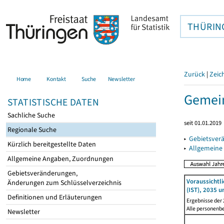
THÜRIN
Zurück
|
Zeic
Home
Kontakt
Suche
Newsletter
Gemein
STATISTISCHE DATEN
Sachliche Suche
seit 01.01.2019
Regionale Suche
▸
Gebietsver
Kürzlich bereitgestellte Daten
▸
Allgemeine
Allgemeine Angaben, Zuordnungen
Gebietsveränderungen,
Voraussichtl
Änderungen zum Schlüsselverzeichnis
(IST), 2035 u
Definitionen und Erläuterungen
Ergebnisse der
Alle personenb
Newsletter