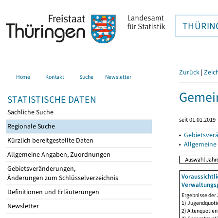
THÜRIN
Zurück
|
Zeic
Home
Kontakt
Suche
Newsletter
Gemein
STATISTISCHE DATEN
Sachliche Suche
seit 01.01.2019
Regionale Suche
▸
Gebietsver
Kürzlich bereitgestellte Daten
▸
Allgemeine
Allgemeine Angaben, Zuordnungen
Gebietsveränderungen,
Voraussichtl
Änderungen zum Schlüsselverzeichnis
Verwaltungsg
Definitionen und Erläuterungen
Ergebnisse der
1) Jugendquotie
Newsletter
2) Altenquotien