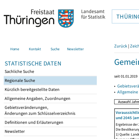
THÜRIN
Zurück
|
Zeic
Home
Kontakt
Suche
Newsletter
Gemein
STATISTISCHE DATEN
Sachliche Suche
seit 01.01.2019
Regionale Suche
▸
Gebietsver
Kürzlich bereitgestellte Daten
▸
Allgemeine
Allgemeine Angaben, Zuordnungen
Gebietsveränderungen,
Voraussichtl
Änderungen zum Schlüsselverzeichnis
und 2045 (am
Definitionen und Erläuterungen
Ergebnisse der
Die Bevölkerun
Newsletter
1) Quelle: Lan