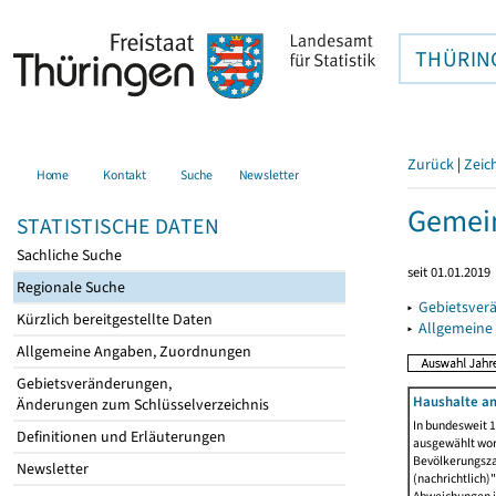
THÜRIN
Zurück
|
Zeic
Home
Kontakt
Suche
Newsletter
Gemein
STATISTISCHE DATEN
Sachliche Suche
seit 01.01.2019
Regionale Suche
▸
Gebietsver
Kürzlich bereitgestellte Daten
▸
Allgemeine
Allgemeine Angaben, Zuordnungen
Gebietsveränderungen,
Haushalte am
Änderungen zum Schlüsselverzeichnis
In bundesweit 1
Definitionen und Erläuterungen
ausgewählt wor
Bevölkerungszah
Newsletter
(nachrichtlich)"