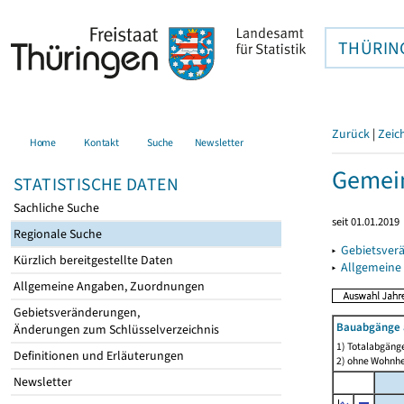
THÜRIN
Zurück
|
Zeic
Home
Kontakt
Suche
Newsletter
Gemein
STATISTISCHE DATEN
Sachliche Suche
seit 01.01.2019
Regionale Suche
▸
Gebietsver
Kürzlich bereitgestellte Daten
▸
Allgemeine
Allgemeine Angaben, Zuordnungen
Gebietsveränderungen,
Bauabgänge 
Änderungen zum Schlüsselverzeichnis
1) Totalabgäng
Definitionen und Erläuterungen
2) ohne Wohnh
Newsletter