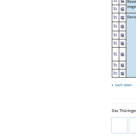
Baua
insg
Daru
▴
nach oben
Das Thüringer