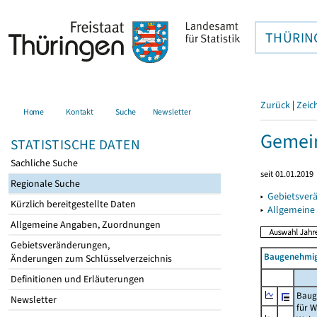
THÜRIN
Zurück
|
Zeic
Home
Kontakt
Suche
Newsletter
Gemein
STATISTISCHE DATEN
Sachliche Suche
seit 01.01.2019
Regionale Suche
▸
Gebietsver
Kürzlich bereitgestellte Daten
▸
Allgemeine
Allgemeine Angaben, Zuordnungen
Gebietsveränderungen,
Baugenehmig
Änderungen zum Schlüsselverzeichnis
Definitionen und Erläuterungen
Baug
Newsletter
für 