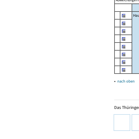
Abweichungen i
Hau
▴
nach oben
Das Thüringer