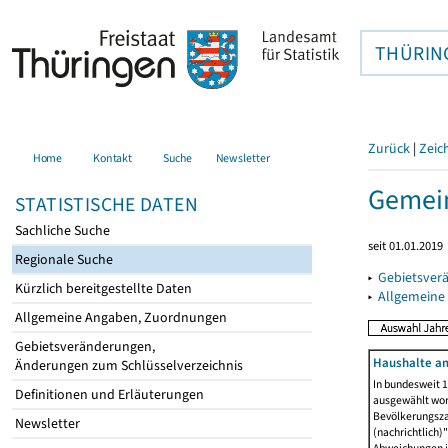
THÜRIN
Zurück
|
Zeic
Home
Kontakt
Suche
Newsletter
Gemein
STATISTISCHE DATEN
Sachliche Suche
seit 01.01.2019
Regionale Suche
▸
Gebietsver
Kürzlich bereitgestellte Daten
▸
Allgemeine
Allgemeine Angaben, Zuordnungen
Gebietsveränderungen,
Haushalte am
Änderungen zum Schlüsselverzeichnis
In bundesweit 1
Definitionen und Erläuterungen
ausgewählt wor
Bevölkerungszah
Newsletter
(nachrichtlich)"