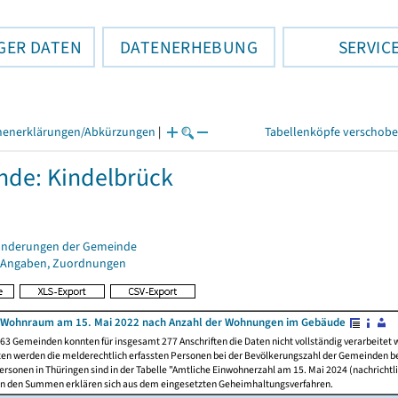
GER DATEN
DATENERHEBUNG
SERVIC
henerklärungen/Abkürzungen
|
Tabellenköpfe verschob
de: Kindelbrück
änderungen der Gemeinde
 Angaben, Zuordnungen
 Wohnraum am 15. Mai 2022 nach Anzahl der Wohnungen im Gebäude
63 Gemeinden konnten für insgesamt 277 Anschriften die Daten nicht vollständig verarbeitet
ten werden die melderechtlich erfassten Personen bei der Bevölkerungszahl der Gemeinden be
rsonen in Thüringen sind in der Tabelle "Amtliche Einwohnerzahl am 15. Mai 2024 (nachrichtli
n den Summen erklären sich aus dem eingesetzten Geheimhaltungsverfahren.