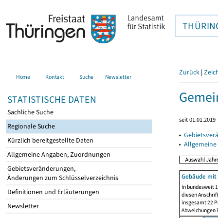
THÜRIN
Zurück
|
Zeic
Home
Kontakt
Suche
Newsletter
Gemein
STATISTISCHE DATEN
Sachliche Suche
seit 01.01.2019
Regionale Suche
▸
Gebietsver
Kürzlich bereitgestellte Daten
▸
Allgemeine
Allgemeine Angaben, Zuordnungen
Gebietsveränderungen,
Gebäude mit
Änderungen zum Schlüsselverzeichnis
In bundesweit 1
Definitionen und Erläuterungen
diesen Anschrif
insgesamt 22 Pe
Newsletter
Abweichungen i