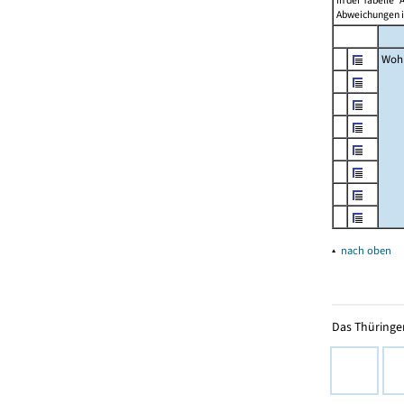
in der Tabelle 
Abweichungen i
Woh
▴
nach oben
Das Thüringer