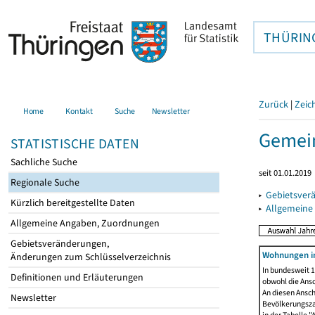
THÜRIN
Zurück
|
Zeic
Home
Kontakt
Suche
Newsletter
Gemein
STATISTISCHE DATEN
Sachliche Suche
seit 01.01.2019
Regionale Suche
▸
Gebietsver
Kürzlich bereitgestellte Daten
▸
Allgemeine
Allgemeine Angaben, Zuordnungen
Gebietsveränderungen,
Wohnungen i
Änderungen zum Schlüsselverzeichnis
In bundesweit 1
Definitionen und Erläuterungen
obwohl die Ans
An diesen Ansch
Newsletter
Bevölkerungszah