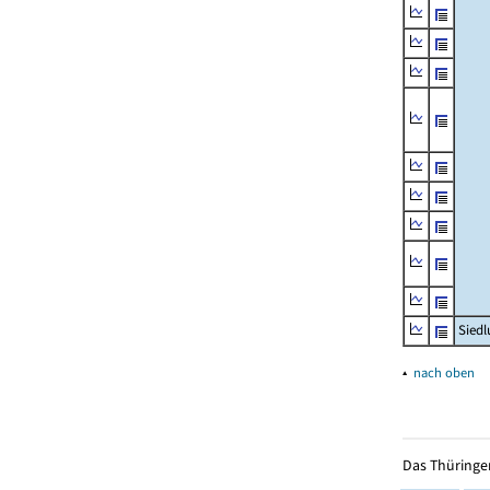
Siedl
▴
nach oben
Das Thüringer