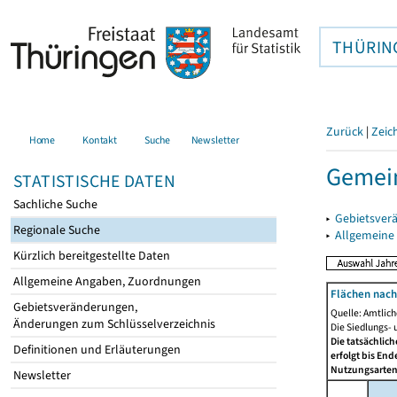
THÜRIN
Zurück
|
Zeic
Home
Kontakt
Suche
Newsletter
Gemein
STATISTISCHE DATEN
Sachliche Suche
▸
Gebietsver
Regionale Suche
▸
Allgemeine
Kürzlich bereitgestellte Daten
Allgemeine Angaben, Zuordnungen
Flächen nach
Gebietsveränderungen,
Quelle: Amtlic
Änderungen zum Schlüsselverzeichnis
Die Siedlungs- 
Die tatsächlic
Definitionen und Erläuterungen
erfolgt bis En
Nutzungsartenä
Newsletter