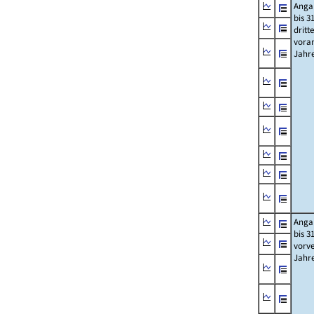
Anga
bis 3
dritt
vora
Jahr
Anga
bis 3
vorv
Jahr