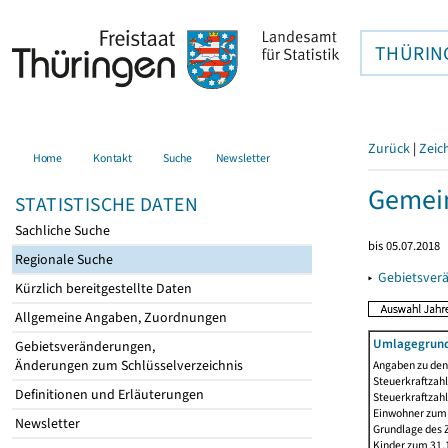
THÜRIN
Zurück
|
Zeic
Home
Kontakt
Suche
Newsletter
Gemein
STATISTISCHE DATEN
Sachliche Suche
bis 05.07.2018
Regionale Suche
▸
Gebietsver
Kürzlich bereitgestellte Daten
Allgemeine Angaben, Zuordnungen
Umlagegrund
Gebietsveränderungen,
Änderungen zum Schlüsselverzeichnis
Angaben zu den 
Steuerkraftzahl
Definitionen und Erläuterungen
Steuerkraftzah
Einwohner zum 3
Newsletter
Grundlage des 
Kinder zum 31.1