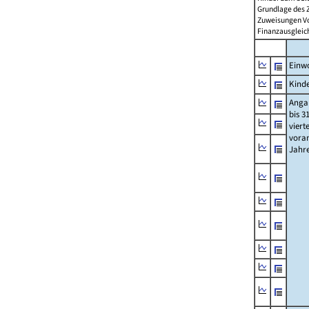
Grundlage des 
Zuweisungen Vorj
Finanzausgleichs
Einwo
Kinde
Anga
bis 3
viert
vora
Jahr