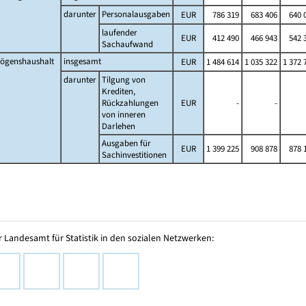
darunter
Personalausgaben
EUR
786 319
683 406
640 
laufender
EUR
412 490
466 943
542 
Sachaufwand
ögenshaushalt
insgesamt
EUR
1 484 614
1 035 322
1 372 
darunter
Tilgung von
Krediten,
Rückzahlungen
EUR
-
-
von inneren
Darlehen
Ausgaben für
EUR
1 399 225
908 878
878 
Sachinvestitionen
 Landesamt für Statistik in den sozialen Netzwerken: