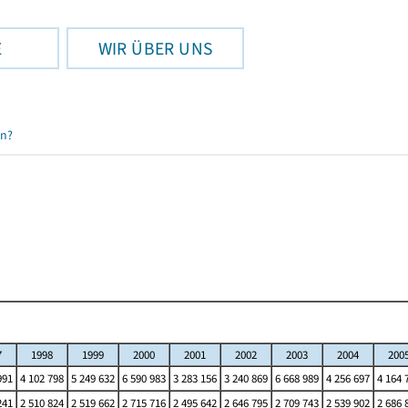
E
WIR ÜBER UNS
en?
7
1998
1999
2000
2001
2002
2003
2004
200
991
4 102 798
5 249 632
6 590 983
3 283 156
3 240 869
6 668 989
4 256 697
4 164 
241
2 510 824
2 519 662
2 715 716
2 495 642
2 646 795
2 709 743
2 539 902
2 686 