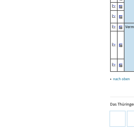
Verm
▴
nach oben
Das Thüringer