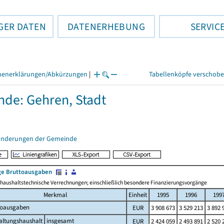
GER DATEN
DATENERHEBUNG
SERVIC
henerklärungen/Abkürzungen
|
Tabellenköpfe verschob
de: Gehren, Stadt
änderungen der Gemeinde
e Bruttoausgaben
haushaltstechnische Verrechnungen; einschließlich besondere Finanzierungsvorgänge
Merkmal
Einheit
1995
1996
199
toausgaben
EUR
3 908 673
3 529 213
3 892 
altungshaushalt
insgesamt
EUR
2 424 059
2 493 891
2 520 