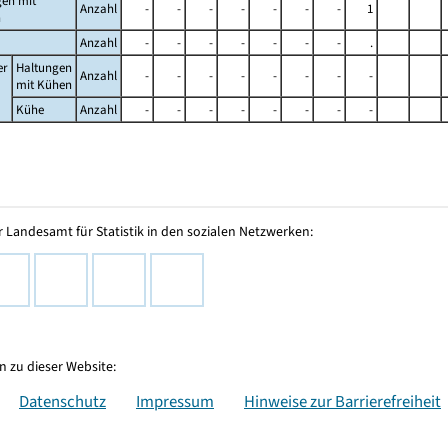
gen mit
Anzahl
-
-
-
-
-
-
-
1
n
Anzahl
-
-
-
-
-
-
-
.
er
Haltungen
Anzahl
-
-
-
-
-
-
-
-
mit Kühen
Kühe
Anzahl
-
-
-
-
-
-
-
-
 Landesamt für Statistik in den sozialen Netzwerken:
 zu dieser Website:
Datenschutz
Impressum
Hinweise zur Barrierefreiheit