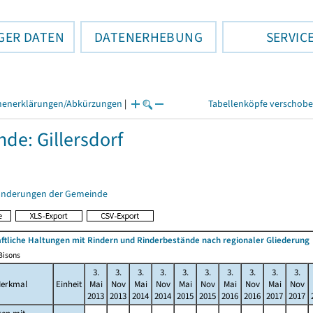
GER DATEN
DATENERHEBUNG
SERVIC
henerklärungen/Abkürzungen
|
Tabellenköpfe verschob
de: Gillersdorf
änderungen der Gemeinde
ftliche Haltungen mit Rindern und Rinderbestände nach regionaler Gliederung
/Bisons
3.
3.
3.
3.
3.
3.
3.
3.
3.
3.
erkmal
Einheit
Mai
Nov
Mai
Nov
Mai
Nov
Mai
Nov
Mai
Nov
2013
2013
2014
2014
2015
2015
2016
2016
2017
2017