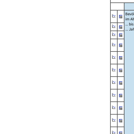
Bevö
im Al
... bi
... J