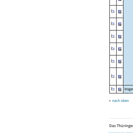
Insg
▴
nach oben
Das Thüringer