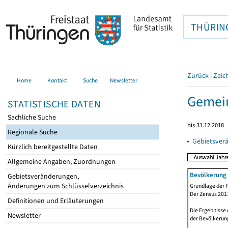
THÜRIN
Zurück
|
Zeic
Home
Kontakt
Suche
Newsletter
Gemein
STATISTISCHE DATEN
Sachliche Suche
bis 31.12.2018
Regionale Suche
▸
Gebietsver
Kürzlich bereitgestellte Daten
Allgemeine Angaben, Zuordnungen
Bevölkerung 
Gebietsveränderungen,
Änderungen zum Schlüsselverzeichnis
Grundlage der F
Der Zensus 2011
Definitionen und Erläuterungen
Die Ergebnisse
Newsletter
der Bevölkerung