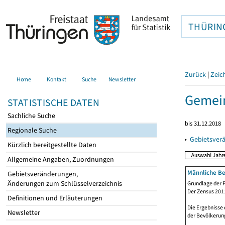
THÜRIN
Zurück
|
Zeic
Home
Kontakt
Suche
Newsletter
Gemein
STATISTISCHE DATEN
Sachliche Suche
bis 31.12.2018
Regionale Suche
▸
Gebietsver
Kürzlich bereitgestellte Daten
Allgemeine Angaben, Zuordnungen
Männliche Be
Gebietsveränderungen,
Änderungen zum Schlüsselverzeichnis
Grundlage der F
Der Zensus 2011
Definitionen und Erläuterungen
Die Ergebnisse
Newsletter
der Bevölkerung