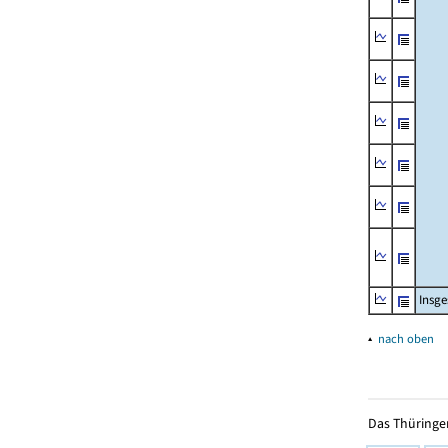
Insg
▴
nach oben
Das Thüringer