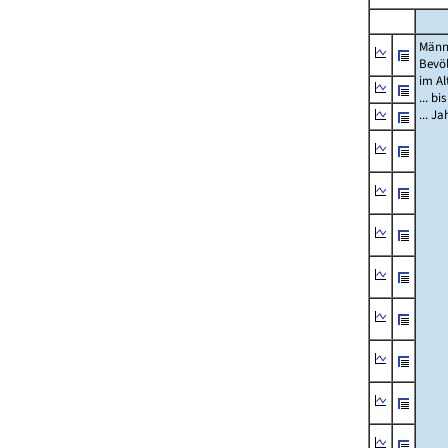
Männ
Bevö
im Al
... bi
... J