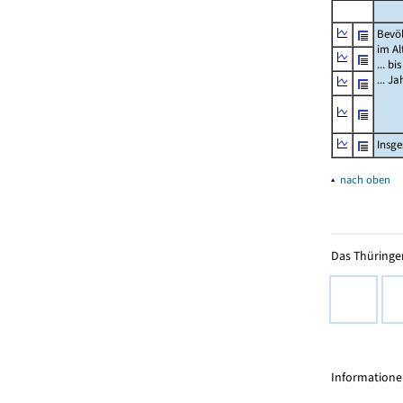
Bevö
im Al
... bi
... J
Insg
▴
nach oben
Das Thüringer
Informationen