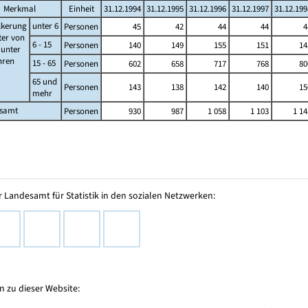
Merkmal
Einheit
31.12.1994
31.12.1995
31.12.1996
31.12.1997
31.12.199
lkerung
unter 6
Personen
45
42
44
44
4
ter von
6 - 15
Personen
140
149
155
151
14
s unter
ahren
15 - 65
Personen
602
658
717
768
80
65 und
Personen
143
138
142
140
15
mehr
esamt
Personen
930
987
1 058
1 103
1 14
 Landesamt für Statistik in den sozialen Netzwerken:
 zu dieser Website: