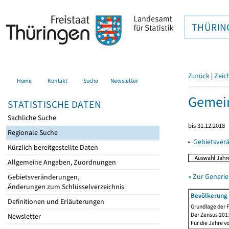
THÜRIN
Zurück
|
Zeic
Home
Kontakt
Suche
Newsletter
Gemein
STATISTISCHE DATEN
Sachliche Suche
bis 31.12.2018
Regionale Suche
▸
Gebietsver
Kürzlich bereitgestellte Daten
Allgemeine Angaben, Zuordnungen
» Zur Generie
Gebietsveränderungen,
Änderungen zum Schlüsselverzeichnis
Bevölkerung 
Definitionen und Erläuterungen
Grundlage der F
Der Zensus 2011
Newsletter
Für die Jahre v