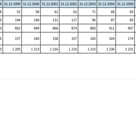
8
31.12.1999
31.12.2000
31.12.2001
31.12.2002
31.12.2003
31.12.2004
31.12.2005
8
52
58
61
62
71
68
65
5
144
146
131
117
96
87
85
0
852
849
866
874
883
911
907
0
157
160
158
157
165
164
174
3
1 205
1 213
1 216
1 210
1 215
1 230
1 231