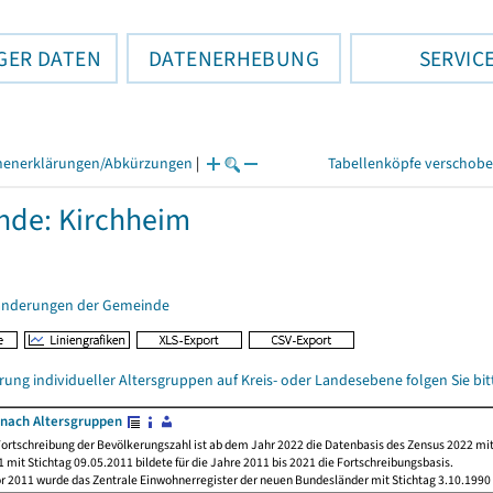
GER DATEN
DATENERHEBUNG
SERVIC
henerklärungen/Abkürzungen
|
Tabellenköpfe verschob
de: Kirchheim
änderungen der Gemeinde
rung individueller Altersgruppen auf Kreis- oder Landesebene folgen Sie b
nach Altersgruppen
ortschreibung der Bevölkerungszahl ist ab dem Jahr 2022 die Datenbasis des Zensus 2022 mit
 mit Stichtag 09.05.2011 bildete für die Jahre 2011 bis 2021 die Fortschreibungsbasis.
or 2011 wurde das Zentrale Einwohnerregister der neuen Bundesländer mit Stichtag 3.10.1990