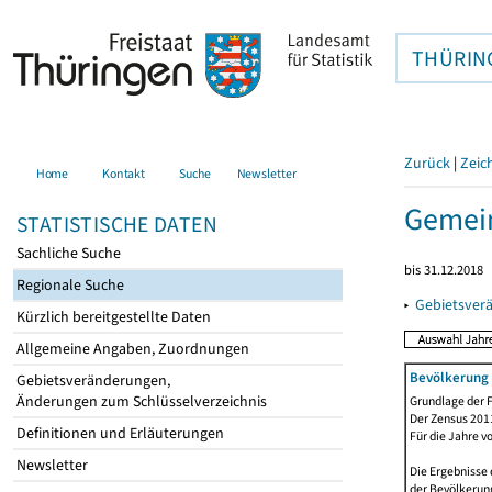
THÜRIN
Zurück
|
Zeic
Home
Kontakt
Suche
Newsletter
Gemein
STATISTISCHE DATEN
Sachliche Suche
bis 31.12.2018
Regionale Suche
▸
Gebietsver
Kürzlich bereitgestellte Daten
Allgemeine Angaben, Zuordnungen
Bevölkerung 
Gebietsveränderungen,
Änderungen zum Schlüsselverzeichnis
Grundlage der F
Der Zensus 2011
Definitionen und Erläuterungen
Für die Jahre v
Newsletter
Die Ergebnisse
der Bevölkerung