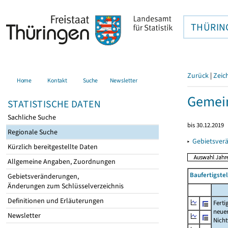
THÜRIN
Zurück
|
Zeic
Home
Kontakt
Suche
Newsletter
Gemei
STATISTISCHE DATEN
Sachliche Suche
bis 30.12.2019
Regionale Suche
▸
Gebietsver
Kürzlich bereitgestellte Daten
Allgemeine Angaben, Zuordnungen
Baufertigst
Gebietsveränderungen,
Änderungen zum Schlüsselverzeichnis
Definitionen und Erläuterungen
Ferti
neue
Newsletter
Nich