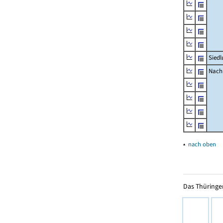
Siedl
Nachr
▴
nach oben
Das Thüringer