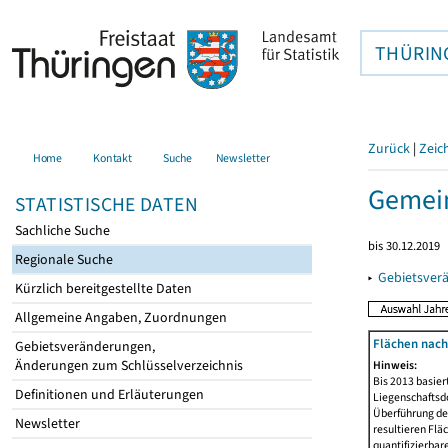
THÜRIN
Zurück
|
Zeic
Home
Kontakt
Suche
Newsletter
Gemei
STATISTISCHE DATEN
Sachliche Suche
bis 30.12.2019
Regionale Suche
▸
Gebietsver
Kürzlich bereitgestellte Daten
Allgemeine Angaben, Zuordnungen
Flächen nach
Gebietsveränderungen,
Änderungen zum Schlüsselverzeichnis
Hinweis:
Bis 2013 basie
Definitionen und Erläuterungen
Liegenschaftsd
Überführung der
Newsletter
resultieren Fl
quantifizierbar