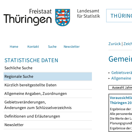
THÜRIN
Zurück
|
Zeic
Home
Kontakt
Suche
Newsletter
Gemein
STATISTISCHE DATEN
Sachliche Suche
▸
Gebietsver
Regionale Suche
▸
Allgemeine
Kürzlich bereitgestellte Daten
Allgemeine Angaben, Zuordnungen
Voraussichtl
Gebietsveränderungen,
Thüringen 20
Änderungen zum Schlüsselverzeichnis
Ergebnisse der
Alle personenb
Definitionen und Erläuterungen
Die Werte der 
Planungsgrundla
Newsletter
Ergebnisse der 2