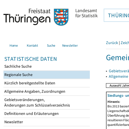
THÜRIN
Zurück
|
Zeic
Home
Kontakt
Suche
Newsletter
Gemein
STATISTISCHE DATEN
Sachliche Suche
▸
Gebietsver
Regionale Suche
▸
Allgemeine
Kürzlich bereitgestellte Daten
Allgemeine Angaben, Zuordnungen
Siedlungs- u
Gebietsveränderungen,
Hinweis:
Änderungen zum Schlüsselverzeichnis
Bis 2013 basie
Liegenschaftsd
Definitionen und Erläuterungen
Überführung der
resultieren Fl
Newsletter
quantifizierbar